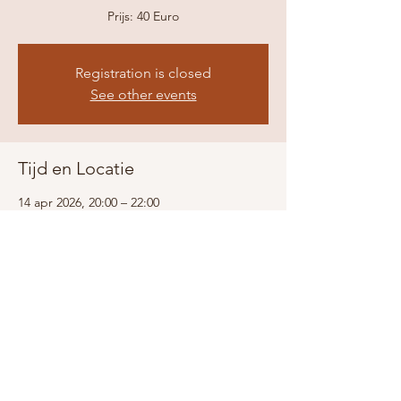
Prijs: 40 Euro
Registration is closed
See other events
Tijd en Locatie
14 apr 2026, 20:00 – 22:00
Blokkerk, Westerblokker 44, Blokker
Share this event