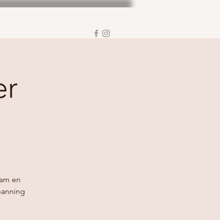
er
aam en
panning