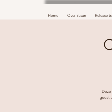
Home
Over Susan
Release tr
C
Deze 
geest 