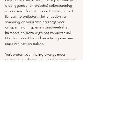
oefeningen het lichaam helpt patronen van 
diepliggende (chronische) spierspanning 
veroorzaakt door stress en trauma, uit het 
lichaam te ontladen. Het ontladen van 
spanning en verkramping zorgt voor 
ontspanning in spier en bindweefsel en 
kalmeert op deze wijze het zenuwstelsel. 
Hierdoor keert het lichaam terug naar een 
staat van rust en balans.
Verbonden ademhaling brengt meer 
ruimte in je lichaam. Je kunt je systeem ‘vrij 
ademen’ van oude bagage die je niet meer 
nodig hebt. Je verwerkt oude pijn, 
spanning en stress, waardoor de ballast die 
je meedraagt vermindert en/of oplost. Dit 
geeft je letterlijk en figuurlijk meer lucht!
Laat los wat jou niet meer dient. Deze 
sessies worden in kleine groepjes gegeven 
van max 10 personen