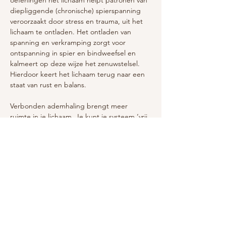
oefeningen het lichaam helpt patronen van 
diepliggende (chronische) spierspanning 
veroorzaakt door stress en trauma, uit het 
lichaam te ontladen. Het ontladen van 
spanning en verkramping zorgt voor 
ontspanning in spier en bindweefsel en 
kalmeert op deze wijze het zenuwstelsel. 
Hierdoor keert het lichaam terug naar een 
staat van rust en balans.
Verbonden ademhaling brengt meer 
ruimte in je lichaam. Je kunt je systeem ‘vrij 
ademen’ van oude bagage die je niet meer 
nodig hebt. Je verwerkt oude pijn, 
spanning en stress, waardoor de ballast die 
je meedraagt vermindert en/of oplost. Dit 
geeft je letterlijk en figuurlijk meer lucht!
Laat los wat jou niet meer dient. Deze 
sessies worden in kleine groepjes gegeven 
van max 10 personen