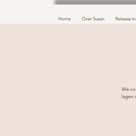
Home
Over Susan
Release tr
We com
lagen 