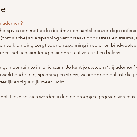
ie
n ademen?
rapy is een methode die dmv een aantal eenvoudige oefening
chronische) spierspanning veroorzaakt door stress en trauma, u
en verkramping zorgt voor ontspanning in spier en bindweefsel
eert het lichaam terug naar een staat van rust en balans.
t meer ruimte in je lichaam. Je kunt je systeem ‘vrij ademen’
rwerkt oude pijn, spanning en stress, waardoor de ballast die 
terlijk en figuurlijk meer lucht!
 dient. Deze sessies worden in kleine groepjes gegeven van max