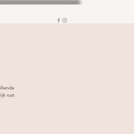
illende
jk rust