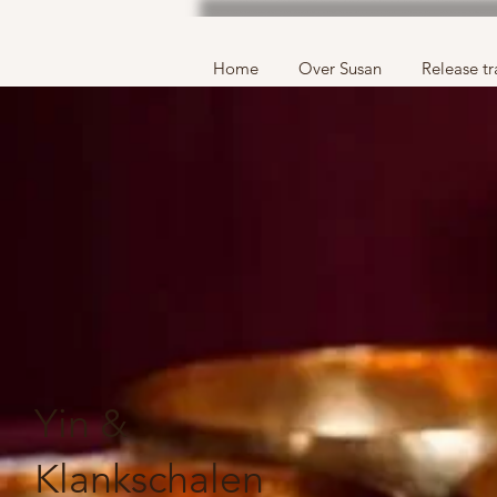
Home
Over Susan
Release tr
Yin &
Klankschalen