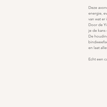
Deze avond
energie, e
van wat er 
Door de Yi
je de kans
De houding
bindweefse
en laat all
Echt een c