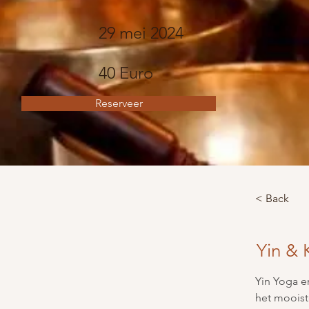
29 mei 2024
40 Euro
Reserveer
< Back
Yin & 
Yin Yoga e
het mooist