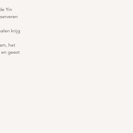
de Yin 
serveren 
len krijg 
am, het 
 en geest 