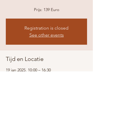
Prijs: 139 Euro
Registration is closed
See other events
Tijd en Locatie
19 jan 2025, 10:00 – 16:30
Blokkerk, Westerblokker 44, Blokker
Share this event