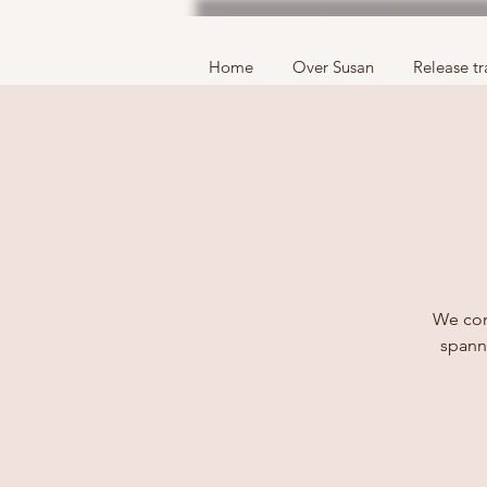
Home
Over Susan
Release tr
We com
spanni