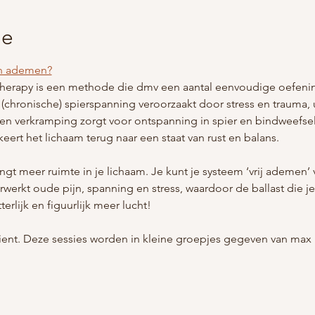
ie
n ademen?
rapy is een methode die dmv een aantal eenvoudige oefening
chronische) spierspanning veroorzaakt door stress en trauma, u
en verkramping zorgt voor ontspanning in spier en bindweefsel
eert het lichaam terug naar een staat van rust en balans.
t meer ruimte in je lichaam. Je kunt je systeem ‘vrij ademen’
rwerkt oude pijn, spanning en stress, waardoor de ballast die 
terlijk en figuurlijk meer lucht!
 dient. Deze sessies worden in kleine groepjes gegeven van max