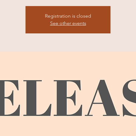
Registration is closed
See other events