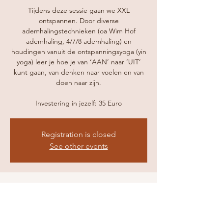
Tijdens deze sessie gaan we XXL
ontspannen. Door diverse
ademhalingstechnieken (oa Wim Hof
ademhaling, 4/7/8 ademhaling) en
houdingen vanuit de ontspanningsyoga (yin
yoga) leer je hoe je van ‘AAN’ naar ‘UIT’
kunt gaan, van denken naar voelen en van
doen naar zijn.
Investering in jezelf: 35 Euro
Registration is closed
See other events
Tijd en Locatie
29 sep 2024, 10:00 – 12:00
Blokker, Westerblokker 44, Blokker