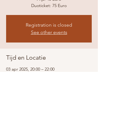
Duoticket: 75 Euro
Registration is closed
See other events
Tijd en Locatie
03 apr 2025, 20:00 – 22:00
Blokkerk, Westerblokker 44, Blokker
Share this event